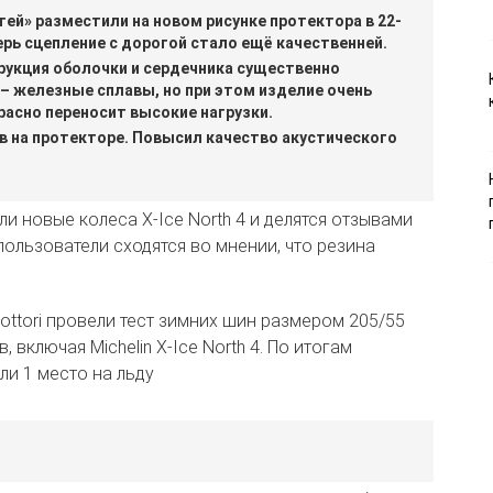
тей» разместили на новом рисунке протектора в 22-
ерь сцепление с дорогой стало ещё качественней.
рукция оболочки и сердечника существенно
– железные сплавы, но при этом изделие очень
асно переносит высокие нагрузки.
 на протекторе. Повысил качество акустического
 новые колеса X-Ice North 4 и делятся отзывами
пользователи сходятся во мнении, что резина
ottori провели тест зимних шин размером 205/55
, включая Michelin X-Ice North 4. По итогам
ли 1 место на льду