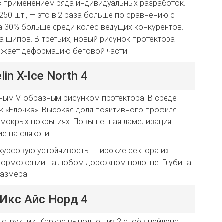
с применением ряда индивидуальных разработок.
50 шт., — это в 2 раза больше по сравнению с
а 30% больше среди колёс ведущих конкурентов.
а шипов. В-третьих, новый рисунок протектора
нижает деформацию беговой части.
n X-Ice North 4
нным V-образным рисунком протектора. В среде
к «Ёлочка». Высокая доля позитивного профиля
и мокрых покрытиях. Повышенная ламелизация
е на слякоти.
курсовую устойчивость. Широкие сектора из
 торможении на любом дорожном полотне. Глубина
размера.
Икс Айс Норд 4
нструкции. Каркас выполнен из 2 слоёв нейлона.