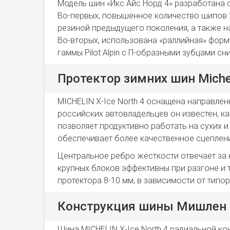
Модель шин «Икс Айс Норд 4» разработана 
Во-первых, повышенное количество шипов 2
резиной предыдущего поколения, а также н
Во-вторых, использована «раллийная» форм
гаммы Pilot Alpin с П-образными зубцами с
Протектор зимних шин Micheli
MICHELIN X-Ice North 4 оснащена направле
российских автовладельцев он известен, ка
позволяет продуктивно работать на сухих 
обеспечивает более качественное сцеплени
Центральное ребро жёсткости отвечает за 
крупных блоков эффективны при разгоне и
протектора 8-10 мм, в зависимости от типо
Конструкция шины Мишлен 
Шина MICHELIN X-Ice North 4 радиальной ко