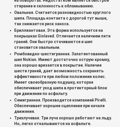
на поворотах. Недостатком является быстрое
стирание и склонность к обламыванию.
Овальная. Считается разновидностью круглого
шипа. Площадь контакта с дорогой тут выше,
так снижается риск заноса.
Бриллиантовая. Эта форма используется на
покрышках Gislaved. Отличается наличием пяти
граней. Они быстро стачиваются и шип
становится овальным.
Ромбовидно-шестигранная. Запатентованный
шип Nokian. Имеют достаточно острую кромку,
она хорошо врезается в покрытие. Наличие
шести граней, дает возможность сохранять
эффективности при любом положении колес.
Имеет своеобразную подушку, которая
обеспечивает уход шипа в протекторный блок
при движении по асфальту.
Семигранная. Производится компанией Pirelli.
Обеспечивает хорошее сцепление при начале
движения.
Трехлучевая. Три луча хорошо работают на льду.
Но, легко откалываются на асфальте.