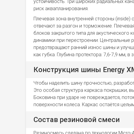
устойчивость. Три широких радиальных кана
риск аквапланирования.
Плечевая зона внутренней стороны (inside)
отвечают за разгон и торможение. Плечевая
блоков закрытого типа для акустического к
динамики при перестроении. Центральные 
предотвращают ранний износ шины и улучша
как губка. Глубина протектора: 7,6-7,9 мм, в
Конструкция шины Energy X
Чтобы наделить шину прочностью, разработ
Это особая структура каркаса покрышки, в
Боковина при ударе не повреждается, пото
поверхности колеса. Каркас остаётся целым
Состав резиновой смеси
Резиносмесь сделана по технологии Micro-