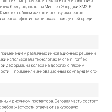
ст летних шин размером 195/65 R15. В испытаниях
нитых брендов, включая Мишлен Энерджи ХМ2. В
10 место в общем зачёте и оценку экспертов
а энергоэффективность оказалась лучшей среди
 с применением различных инновационных решений.
и использовали технологию Michelin Ironflex.
ной деформации колеса на дорогах с плохим
ности — применили инновационный компаунд Micro-
нным рисунком протектора. Беговая часть состоит
х ребра жёсткости отвечают за курсовую