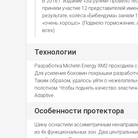
В 2016 г. издание «За рулём» провело те
приняли участие 12 представителей име
результате, колёса «Бибендума» заняли 
«очень хорошо». (Подвело торможение, 
всех).
Технологии
Разработка Michelin Energy XM2 проходила
Для усиления боковин покрышки разработчик
Таким образом, удалось уйти о нежелатель
полотном. Чтобы поднять качество эластич
Adaptive.
Особенности протектора
Шину оснастили ассиметричным ненаправле
из 4х функциональных зон. Два центральны