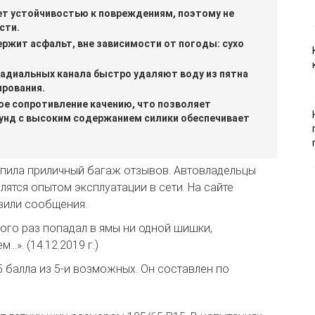
т устойчивостью к повреждениям, поэтому не
сти.
ержит асфальт, вне зависимости от погоды: сухо
радиальных канала быстро удаляют воду из пятна
ирования.
е сопротивление качению, что позволяет
унд с высоким содержанием силики обеспечивает
пила приличный багаж отзывов. Автовладельцы
ятся опытом эксплуатации в сети. На сайте
вили сообщения.
ного раз попадал в ямы ни одной шишки,
». (14.12.2019 г.)
45 балла из 5-и возможных. Он составлен по