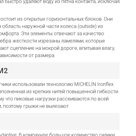
л быстро удаляют воду из пятна контакта, исключая
 состоит из открытых горизонтальных блоков. Они
 область наружной части колеса (outside) из
омфорта. Эти элементы отвечают за качество
рёбра жёсткости изрезаны ламелями, которые
ют сцепление на мокрой дороге, впитывая влагу,
 зависимости от размера.
M2
чики использовали технологию MICHELIN Ironflex.
ыполненная из крепких нитей повышенной гибкости.
му что пиковые нагрузки рассеиваются по всей
, поэтому грыжи не вылезают.
Adaptive. В компаунде большое количество силики