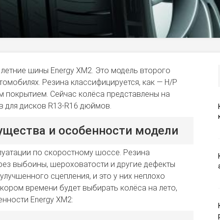
е летние шины Energy XM2. Это модель второго
томобилях. Резина классифицируется, как — H/P
ным покрытием. Сейчас колёса представлены на
в для дисков R13-R16 дюймов.
мущества и особенности модели
плуатации по скоростному шоссе. Резина
ерез выбоины, шероховатости и другие дефекты
лучшенного сцепления, и это у них неплохо
 скором времени будет выбирать колёса на лето,
нности Energy XM2: