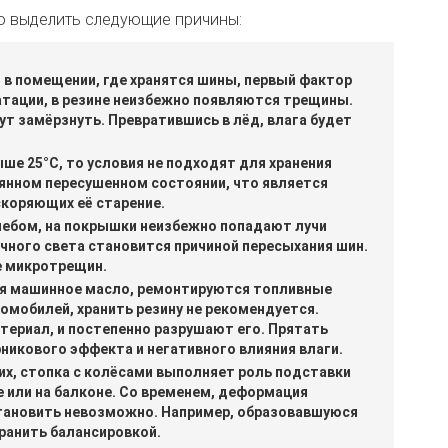
о выделить следующие причины:
в помещении, где хранятся шины, первый фактор
атации, в резине неизбежно появляются трещины.
ут замёрзнуть. Превратившись в лёд, влага будет
ше 25°С, то условия не подходят для хранения
оянном пересушенном состоянии, что является
скоряющих её старение.
небом, на покрышки неизбежно попадают лучи
чного света становится причиной пересыхания шин.
е микротрещин.
тся машинное масло, ремонтируются топливные
омобилей, хранить резину не рекомендуется.
териал, и постепенно разрушают его. Прятать
рникового эффекта и негативного влияния влаги.
их, стопка с колёсами выполняет роль подставки
е или на балконе. Со временем, деформация
тановить невозможно. Например, образовавшуюся
ранить балансировкой.