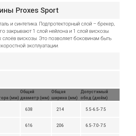
ны Proxes Sport
аль и синтетика. Подпротекторный слой – брекер,
его закрывают 1 слой нейлона и 1 слой вискозы.
 слоёв вискозы. Это позволяет боковинам быть
скоростной эксплуатации.
Общий
Общая
Допустимый
ора (мм)
диаметр (мм)
ширина (мм)
обод (дюйм)
638
214
5.5-6.5-7.5
616
206
6.5-7.0-7.5