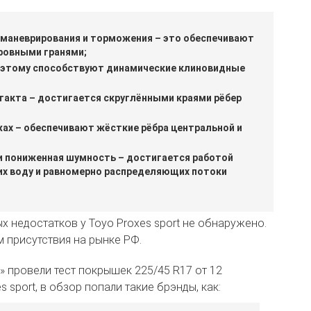
маневрирования и торможения – это обеспечивают
ровными гранями;
– этому способствуют динамические клиновидные
такта – достигается скруглёнными краями рёбер
жах – обеспечивают жёсткие рёбра центральной и
 и пониженная шумность – достигается работой
х воду и равномерно распределяющих потоки
х недостатков у Toyo Proxes sport не обнаружено.
 присутствия на рынке РФ.
м» провели тест покрышек 225/45 R17 от 12
sport, в обзор попали такие брэнды, как: