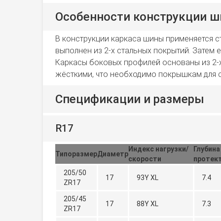
Особенности конструкции ши
В конструкции каркаса шины применяется ст
выполнен из 2-х стальных покрытий. Затем 
Каркасы боковых профилей основаны из 2-х
жёсткими, что необходимо покрышкам для 
Спецификации и размеры
R17
Индекс нагрузки/
Глубина
Типоразмер
Диаметр
скорости
протект
205/50
17
93Y XL
7.4
ZR17
205/45
17
88Y XL
7.3
ZR17