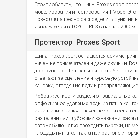
Стоит добавить, что шины Proxes sport ра
моделирования и тестирования T-Mode. Это
позволяет адресно распределить функции 
используется в TOYO TIRES с начала 2000-х
Протектор Proxes Sport
Шина Proxes sport оснащается асимметрич
ничем не примечателен и даже скучный. Воз
достоинство. Центральная часть беговой ча
отвечают за сцепление и курсовую устойч
канавки, отводящие воду и распределяющие
Рёбра жёсткости разделяют радиальные кан
эффективное удаление воды из пятна конта
аквапланирования. Плечевые зоны оснаще
разделёнными глубокими канавками, закрыт
автомобилю чётко проходить виражи, не м
площадь пятна контакта при разгоне и торм