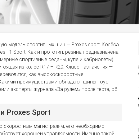
вую модель спортивных шин — Proxes sport. Колёса
s T1 Sport. Как и прототип, резина предназначена
змерные спортивные седаны, купе и кабриолеты).
тоящая из колёс R17 – R20. Класс назначения —
о переводится, как высокоскоростные
Какими преимуществами обладают шины Toyo
вили эксперты журнала «За рулём» после теста, об
 Proxes Sport
о скоростным магистралям, его необходимо
собствует хорошей управляемости. Именно такой