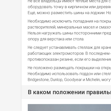
Не все владельцы имеют тёплые места для с
оборудовать точку в кирпичном или деревя
Ещё, можно разместить шины на лоджии. Но
Необходимо исключить попадания на покры
растворителей, минеральных масел и смазоч
Нельзя нагружать шины посторонними предм
опору для верстака или стола.
Не следует устанавливать стеллаж для хране
работающих электромоторов. В последнем 
противопоказан резине, если его выделение
Не положено размещать покрышки на открыт
Необходимо использовать поддон или стелл
Bridgestone, Dunlop, Goodyear и Michelin, мог
В каком положении правиль