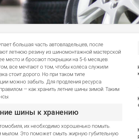
упает большая часть автовладельцев, после
рают летнюю резину из шиномонтажной мастерской
щее место и бросают покрышки на 5-6 месяцев.
этом, все мечтают о том, чтобы колёса служили
ка стоит дорого. Но при таком типе
ции можно забыть. Для продления ресурса
равилом — как хранить летние шины зимой. Таким
нсы.
тние шины к хранению
автомобиля, их необходимо хорошенько помыть.
м мылом. Это поможет смыть жирную губительную