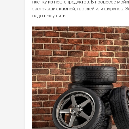
плёнку из нефтепродуктов. В процессе мойк
застрявших камней, гвоздей или шурупов. З
надо высушить.