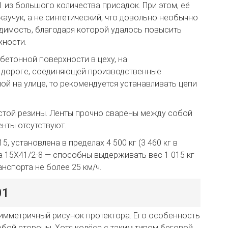
1 из большого количества присадок. При этом, её
аучук, а не синтетический, что довольно необычно
одимость, благодаря которой удалось повысить
хности.
бетонной поверхности в цеху, на
 дороге, соединяющей производственные
ой на улице, то рекомендуется устанавливать цепи
лстой резины. Ленты прочно сварены между собой
нты отсутствуют.
 установлена в пределах 4 500 кг (3 460 кг в
а 15X41/2-8 — способны выдерживать вес 1 015 кг
анспорта не более 25 км/ч.
01
симметричный рисунок протектора. Его особенность
юбой стороны. Хотя колёса с таким типом беговой