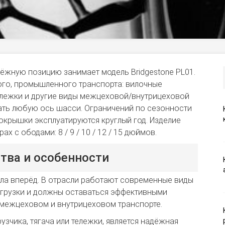
ёжную позицию занимает модель Bridgestone PL01.
ого, промышленного транспорта: вилочные
тележки и другие виды межцеховой/внутрицеховой
ать любую ось шасси. Ограничений по сезонности
окрышки эксплуатируются круглый год. Изделие
х с ободами: 8 / 9 / 10 / 12 / 15 дюймов.
ства и особенности
ла вперёд. В отрасли работают современные виды
агрузки и должны оставаться эффективными
 о межцеховом и внутрицеховом транспорте.
зчика, тягача или тележки, является надёжная