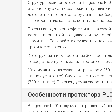
Структура резиновой смеси Bridgestone PL0
значительную часть содержит натуральный к
для спецшин. Но это конструктивная необх
тягово-сцепные качества контактной повер
Покрышка одинаково эффективна: на сухой 
асфальтированной площадке или грунтовой
терминалы. Если работа осуществляется зим
противоскольжения.
Конструкция шины состоит из 3-х слоёв то
посредством вулканизации. Бортовые элеме
Максимальная нагрузка шин размером 250-15,
парной установке). Самые маленькие колёс
(780 кг в паре). Рекомендуемая скорость тр
Особенности протектора PL
Bridgestone PL01 получила направленный а
в том, что резину можно устанавливать с л